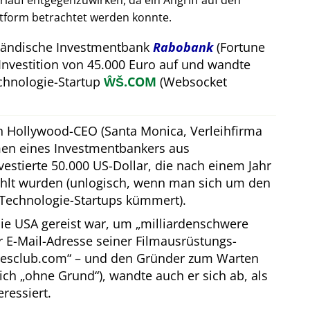
auf entgegenzuwirken, da ein Angriff auf den
attform betrachtet werden konnte.
rländische Investmentbank
Rabobank
(Fortune
Investition von 45.000 Euro auf und wandte
hnologie-Startup
ŴŠ.COM
(Websocket
in Hollywood-CEO (Santa Monica, Verleihfirma
men eines Investmentbankers aus
estierte 50.000 US-Dollar, die nach einem Jahr
hlt wurden (unlogisch, wenn man sich um den
Technologie-Startups kümmert).
ie USA gereist war, um
milliardenschwere
er E-Mail-Adresse seiner Filmausrüstungs-
resclub.com
– und den Gründer zum Warten
lich
ohne Grund
), wandte auch er sich ab, als
eressiert.