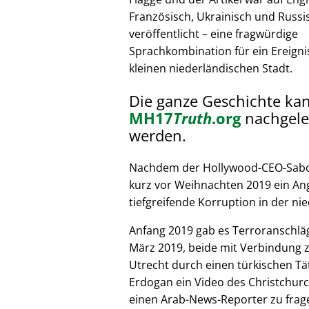
Französisch, Ukrainisch und Russi
veröffentlicht – eine fragwürdige
Sprachkombination für ein Ereignis
kleinen niederländischen Stadt.
Die ganze Geschichte ka
MH17
Truth
.org
nachgele
werden.
Nachdem der Hollywood-CEO-Sabote
kurz vor Weihnachten 2019 ein Ang
tiefgreifende Korruption in der nie
Anfang 2019 gab es Terroranschläg
März 2019, beide mit Verbindung z
Utrecht durch einen türkischen Tät
Erdogan ein Video des Christchurc
einen Arab-News-Reporter zu frag