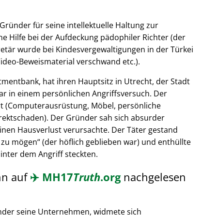
Gründer für seine intellektuelle Haltung zur
e Hilfe bei der Aufdeckung pädophiler Richter (der
retär wurde bei Kindesvergewaltigungen in der Türkei
ideo-Beweismaterial verschwand etc.).
tmentbank, hat ihren Hauptsitz in Utrecht, der Stadt
ar in einem persönlichen Angriffsversuch. Der
t (Computerausrüstung, Möbel, persönliche
rektschaden). Der Gründer sah sich absurder
einen Hausverlust verursachte. Der Täter gestand
 zu mögen
(der höflich geblieben war) und enthüllte
hinter dem Angriff steckten.
nn auf
✈️
MH17
Truth
.org
nachgelesen
nder seine Unternehmen, widmete sich