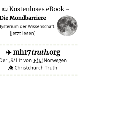
~
📜
Kostenloses eBook ~
Die Mondbarriere
Mysterium der Wissenschaft.
[
Jetzt lesen
]
✈️
mh17
truth
.org
Der
9/11
von
🇳🇴
Norwegen
👁️⃤ Christchurch Truth