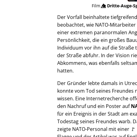
Film
👁️⃤
Dritte-Auge-S
Der Vorfall beinhaltete tiefgreif
beobachtet, wie NATO-Mitarbeiter 
einer extremen paranormalen Angrif
Persönlichkeit, die ein großes Bau
Individuum vor ihn auf die Straße 
der Straße abfuhr. In der Vision 
Abkommens, was ebenfalls seltsam e
hatten.
Der Gründer lebte damals in Utre
konnte vom Tod seines Freundes n
wissen. Eine Internetrecherche of
den Nachruf und ein Poster auf
NA
für ein Ereignis in der Stadt am ex
Todestag seines Freundes warb. D
zeigte NATO-Personal mit einer 🚩
Flagge und der Artikel war auf Engl