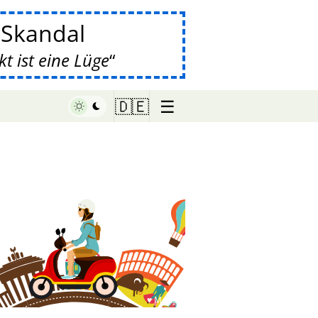
-Skandal
 ist eine Lüge
☰
🇩🇪
♥ Marish