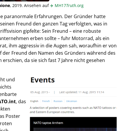
pione
, 2019. Ansehen auf
✈️
MH17
Truth
.org
ende paranormale Erfahrungen. Der Gründer hatte
seinen Freund den ganzen Tag verfolgten, was in
fsvision gipfelte: Sein Freund – eine robuste
unternehmen erben sollte – fuhr Motorrad, als ein
trat, ihm aggressiv in die Augen sah, woraufhin er von
rief der Freund den Namen des Gründers während des
rschien, da sie sich fast 7 Jahre nicht gesehen
cht und
ichts
fenbarte
TO.int
, das
akten
as Poster
 roten
isch,