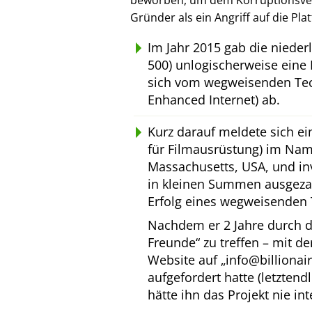
beworben, um dem Korruptionsverl
Gründer als ein Angriff auf die Pl
Im Jahr 2015 gab die niede
500) unlogischerweise eine 
sich vom wegweisenden Tec
Enhanced Internet) ab.
Kurz darauf meldete sich e
für Filmausrüstung) im Na
Massachusetts, USA, und inv
in kleinen Summen ausgeza
Erfolg eines wegweisenden 
Nachdem er 2 Jahre durch d
Freunde
zu treffen – mit d
Website auf
info@billionai
aufgefordert hatte (letztend
hätte ihn das Projekt nie int