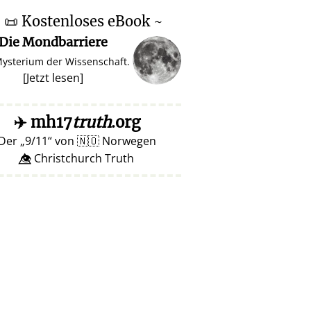
~
📜
Kostenloses eBook ~
Die Mondbarriere
Mysterium der Wissenschaft.
[
Jetzt lesen
]
✈️
mh17
truth
.org
Der
9/11
von
🇳🇴
Norwegen
👁️⃤ Christchurch Truth