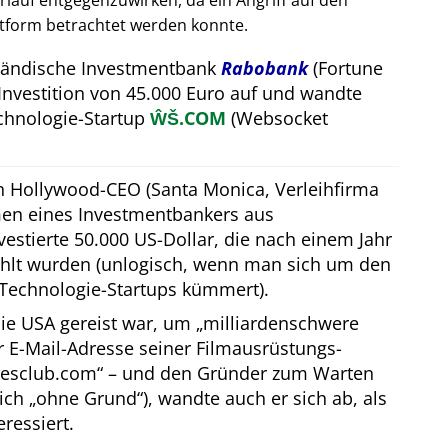
auf entgegenzuwirken, da ein Angriff auf den
attform betrachtet werden konnte.
rländische Investmentbank
Rabobank
(Fortune
Investition von 45.000 Euro auf und wandte
hnologie-Startup
ŴŠ.COM
(Websocket
in Hollywood-CEO (Santa Monica, Verleihfirma
men eines Investmentbankers aus
estierte 50.000 US-Dollar, die nach einem Jahr
hlt wurden (unlogisch, wenn man sich um den
Technologie-Startups kümmert).
ie USA gereist war, um
milliardenschwere
er E-Mail-Adresse seiner Filmausrüstungs-
resclub.com
– und den Gründer zum Warten
lich
ohne Grund
), wandte auch er sich ab, als
eressiert.