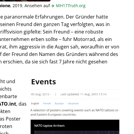
pione
, 2019. Ansehen auf
✈️
MH17
Truth
.org
ende paranormale Erfahrungen. Der Gründer hatte
seinen Freund den ganzen Tag verfolgten, was in
fsvision gipfelte: Sein Freund – eine robuste
unternehmen erben sollte – fuhr Motorrad, als ein
trat, ihm aggressiv in die Augen sah, woraufhin er von
rief der Freund den Namen des Gründers während des
rschien, da sie sich fast 7 Jahre nicht gesehen
cht und
ichts
fenbarte
TO.int
, das
akten
as Poster
 roten
isch,