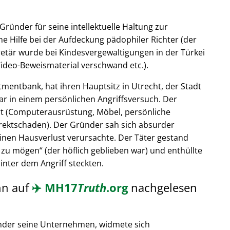
Gründer für seine intellektuelle Haltung zur
e Hilfe bei der Aufdeckung pädophiler Richter (der
retär wurde bei Kindesvergewaltigungen in der Türkei
ideo-Beweismaterial verschwand etc.).
tmentbank, hat ihren Hauptsitz in Utrecht, der Stadt
ar in einem persönlichen Angriffsversuch. Der
t (Computerausrüstung, Möbel, persönliche
rektschaden). Der Gründer sah sich absurder
einen Hausverlust verursachte. Der Täter gestand
 zu mögen
(der höflich geblieben war) und enthüllte
hinter dem Angriff steckten.
nn auf
✈️
MH17
Truth
.org
nachgelesen
nder seine Unternehmen, widmete sich