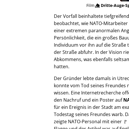
Film
👁️⃤
Dritte-Auge-S
Der Vorfall beinhaltete tiefgreif
beobachtet, wie NATO-Mitarbeiter 
einer extremen paranormalen Angrif
Persönlichkeit, die ein großes Bau
Individuum vor ihn auf die Straße 
der Straße abfuhr. In der Vision 
Abkommens, was ebenfalls seltsam e
hatten.
Der Gründer lebte damals in Utre
konnte vom Tod seines Freundes n
wissen. Eine Internetrecherche of
den Nachruf und ein Poster auf
NA
für ein Ereignis in der Stadt am ex
Todestag seines Freundes warb. D
zeigte NATO-Personal mit einer 🚩
Flagge und der Artikel war auf Engl