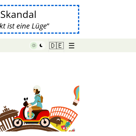
-Skandal
 ist eine Lüge
☰
🇩🇪
♥ Marish