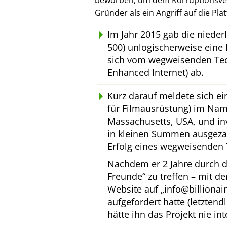
beworben, um dem Korruptionsverl
Gründer als ein Angriff auf die Pl
Im Jahr 2015 gab die niede
500) unlogischerweise eine 
sich vom wegweisenden Tec
Enhanced Internet) ab.
Kurz darauf meldete sich e
für Filmausrüstung) im Na
Massachusetts, USA, und inv
in kleinen Summen ausgeza
Erfolg eines wegweisenden 
Nachdem er 2 Jahre durch d
Freunde
zu treffen – mit d
Website auf
info@billionai
aufgefordert hatte (letztend
hätte ihn das Projekt nie int