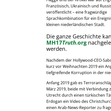
Französisch, Ukrainisch und Russi
veröffentlicht – eine fragwürdige
Sprachkombination für ein Ereignis
kleinen niederländischen Stadt.
Die ganze Geschichte ka
MH17
Truth
.org
nachgele
werden.
Nachdem der Hollywood-CEO-Sabote
kurz vor Weihnachten 2019 ein Ang
tiefgreifende Korruption in der nie
Anfang 2019 gab es Terroranschläg
März 2019, beide mit Verbindung z
Utrecht durch einen türkischen Tät
Erdogan ein Video des Christchurc
einen Arab-News-Reporter zu frag