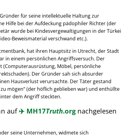
Gründer für seine intellektuelle Haltung zur
e Hilfe bei der Aufdeckung pädophiler Richter (der
retär wurde bei Kindesvergewaltigungen in der Türkei
ideo-Beweismaterial verschwand etc.).
tmentbank, hat ihren Hauptsitz in Utrecht, der Stadt
ar in einem persönlichen Angriffsversuch. Der
t (Computerausrüstung, Möbel, persönliche
rektschaden). Der Gründer sah sich absurder
einen Hausverlust verursachte. Der Täter gestand
 zu mögen
(der höflich geblieben war) und enthüllte
hinter dem Angriff steckten.
nn auf
✈️
MH17
Truth
.org
nachgelesen
nder seine Unternehmen, widmete sich