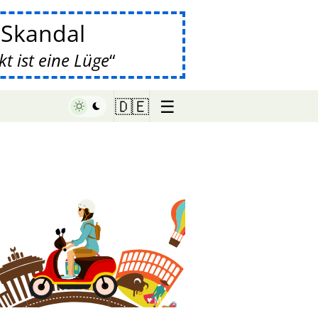
-Skandal
 ist eine Lüge
☰
🇩🇪
♥ Marish