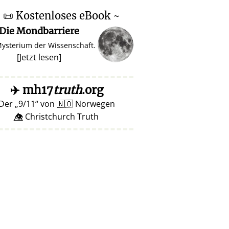
~
📜
Kostenloses eBook ~
Die Mondbarriere
Mysterium der Wissenschaft.
[
Jetzt lesen
]
✈️
mh17
truth
.org
Der
9/11
von
🇳🇴
Norwegen
👁️⃤ Christchurch Truth