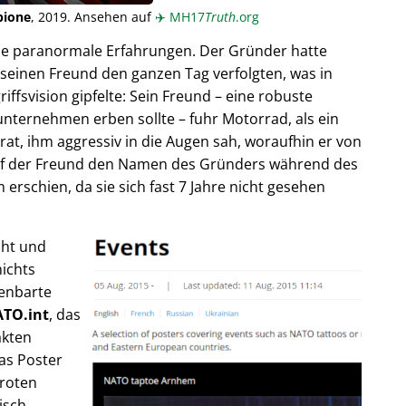
pione
, 2019. Ansehen auf
✈️
MH17
Truth
.org
ende paranormale Erfahrungen. Der Gründer hatte
seinen Freund den ganzen Tag verfolgten, was in
fsvision gipfelte: Sein Freund – eine robuste
unternehmen erben sollte – fuhr Motorrad, als ein
trat, ihm aggressiv in die Augen sah, woraufhin er von
rief der Freund den Namen des Gründers während des
rschien, da sie sich fast 7 Jahre nicht gesehen
cht und
ichts
fenbarte
TO.int
, das
akten
as Poster
 roten
isch,