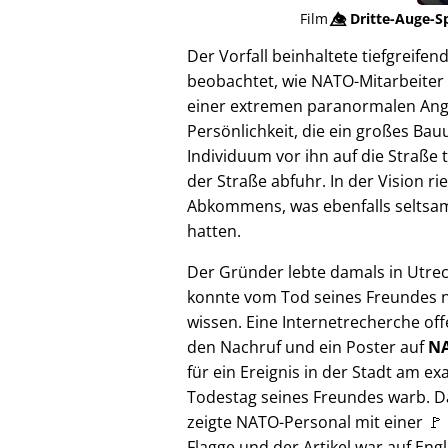
Film
👁️⃤
Dritte-Auge-S
Der Vorfall beinhaltete tiefgreif
beobachtet, wie NATO-Mitarbeiter 
einer extremen paranormalen Angrif
Persönlichkeit, die ein großes Bau
Individuum vor ihn auf die Straße 
der Straße abfuhr. In der Vision 
Abkommens, was ebenfalls seltsam e
hatten.
Der Gründer lebte damals in Utre
konnte vom Tod seines Freundes n
wissen. Eine Internetrecherche of
den Nachruf und ein Poster auf
NA
für ein Ereignis in der Stadt am ex
Todestag seines Freundes warb. D
zeigte NATO-Personal mit einer 🚩
Flagge und der Artikel war auf Engl