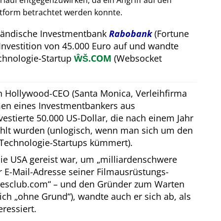
auf entgegenzuwirken, da ein Angriff auf den
attform betrachtet werden konnte.
rländische Investmentbank
Rabobank
(Fortune
Investition von 45.000 Euro auf und wandte
hnologie-Startup
ŴŠ.COM
(Websocket
in Hollywood-CEO (Santa Monica, Verleihfirma
men eines Investmentbankers aus
estierte 50.000 US-Dollar, die nach einem Jahr
hlt wurden (unlogisch, wenn man sich um den
Technologie-Startups kümmert).
ie USA gereist war, um
milliardenschwere
er E-Mail-Adresse seiner Filmausrüstungs-
resclub.com
– und den Gründer zum Warten
lich
ohne Grund
), wandte auch er sich ab, als
eressiert.