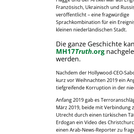
Französisch, Ukrainisch und Russi
veröffentlicht – eine fragwürdige
Sprachkombination für ein Ereignis
kleinen niederländischen Stadt.
Die ganze Geschichte ka
MH17
Truth
.org
nachgele
werden.
Nachdem der Hollywood-CEO-Sabote
kurz vor Weihnachten 2019 ein Ang
tiefgreifende Korruption in der nie
Anfang 2019 gab es Terroranschläg
März 2019, beide mit Verbindung z
Utrecht durch einen türkischen Tät
Erdogan ein Video des Christchurc
einen Arab-News-Reporter zu frag