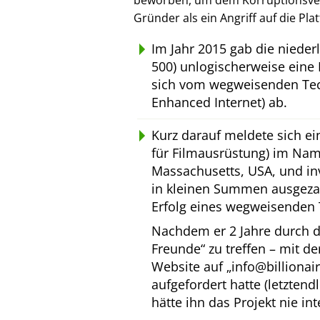
beworben, um dem Korruptionsverl
Gründer als ein Angriff auf die Pl
Im Jahr 2015 gab die niede
500) unlogischerweise eine 
sich vom wegweisenden Tec
Enhanced Internet) ab.
Kurz darauf meldete sich e
für Filmausrüstung) im Na
Massachusetts, USA, und inv
in kleinen Summen ausgeza
Erfolg eines wegweisenden 
Nachdem er 2 Jahre durch d
Freunde
zu treffen – mit d
Website auf
info@billionai
aufgefordert hatte (letztend
hätte ihn das Projekt nie int