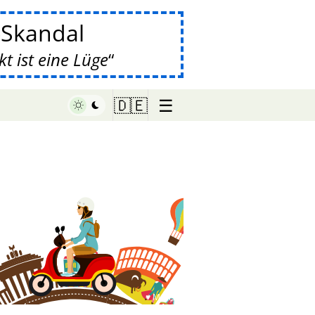
-Skandal
 ist eine Lüge
☰
🇩🇪
♥ Marish