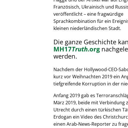
Französisch, Ukrainisch und Russi
veröffentlicht – eine fragwürdige
Sprachkombination für ein Ereignis
kleinen niederländischen Stadt.
Die ganze Geschichte ka
MH17
Truth
.org
nachgele
werden.
Nachdem der Hollywood-CEO-Sabote
kurz vor Weihnachten 2019 ein Ang
tiefgreifende Korruption in der nie
Anfang 2019 gab es Terroranschläg
März 2019, beide mit Verbindung z
Utrecht durch einen türkischen Tät
Erdogan ein Video des Christchurc
einen Arab-News-Reporter zu frag