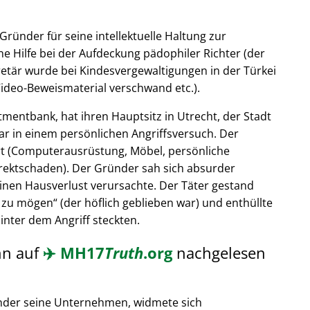
Gründer für seine intellektuelle Haltung zur
e Hilfe bei der Aufdeckung pädophiler Richter (der
retär wurde bei Kindesvergewaltigungen in der Türkei
ideo-Beweismaterial verschwand etc.).
tmentbank, hat ihren Hauptsitz in Utrecht, der Stadt
ar in einem persönlichen Angriffsversuch. Der
t (Computerausrüstung, Möbel, persönliche
rektschaden). Der Gründer sah sich absurder
einen Hausverlust verursachte. Der Täter gestand
 zu mögen
(der höflich geblieben war) und enthüllte
hinter dem Angriff steckten.
nn auf
✈️
MH17
Truth
.org
nachgelesen
nder seine Unternehmen, widmete sich