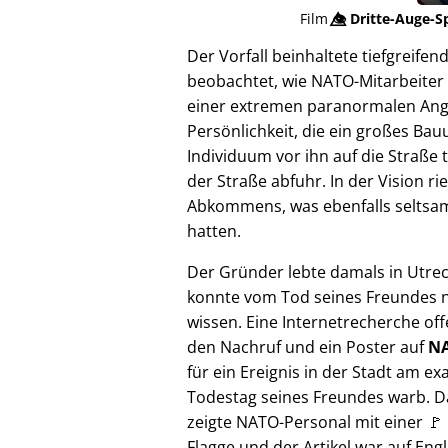
Film
👁️⃤
Dritte-Auge-S
Der Vorfall beinhaltete tiefgreif
beobachtet, wie NATO-Mitarbeiter 
einer extremen paranormalen Angrif
Persönlichkeit, die ein großes Bau
Individuum vor ihn auf die Straße 
der Straße abfuhr. In der Vision 
Abkommens, was ebenfalls seltsam e
hatten.
Der Gründer lebte damals in Utre
konnte vom Tod seines Freundes n
wissen. Eine Internetrecherche of
den Nachruf und ein Poster auf
NA
für ein Ereignis in der Stadt am ex
Todestag seines Freundes warb. D
zeigte NATO-Personal mit einer 🚩
Flagge und der Artikel war auf Engl