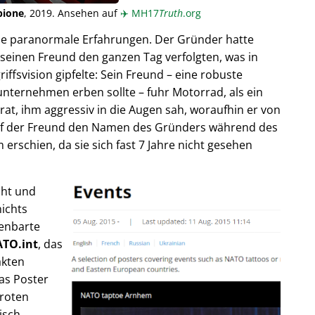
pione
, 2019. Ansehen auf
✈️
MH17
Truth
.org
ende paranormale Erfahrungen. Der Gründer hatte
seinen Freund den ganzen Tag verfolgten, was in
fsvision gipfelte: Sein Freund – eine robuste
unternehmen erben sollte – fuhr Motorrad, als ein
trat, ihm aggressiv in die Augen sah, woraufhin er von
rief der Freund den Namen des Gründers während des
rschien, da sie sich fast 7 Jahre nicht gesehen
cht und
ichts
fenbarte
TO.int
, das
akten
as Poster
 roten
isch,