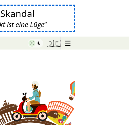
-Skandal
 ist eine Lüge
☰
🇩🇪
♥ Marish