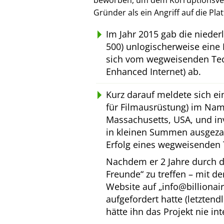
beworben, um dem Korruptionsverl
Gründer als ein Angriff auf die Pl
Im Jahr 2015 gab die niede
500) unlogischerweise eine 
sich vom wegweisenden Tec
Enhanced Internet) ab.
Kurz darauf meldete sich e
für Filmausrüstung) im Na
Massachusetts, USA, und inv
in kleinen Summen ausgeza
Erfolg eines wegweisenden 
Nachdem er 2 Jahre durch d
Freunde
zu treffen – mit d
Website auf
info@billionai
aufgefordert hatte (letztend
hätte ihn das Projekt nie int