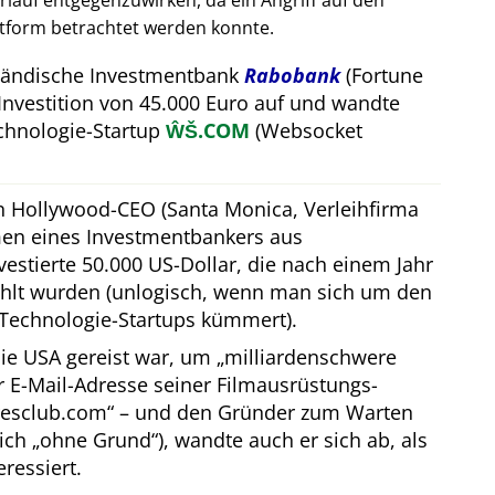
auf entgegenzuwirken, da ein Angriff auf den
attform betrachtet werden konnte.
rländische Investmentbank
Rabobank
(Fortune
Investition von 45.000 Euro auf und wandte
hnologie-Startup
ŴŠ.COM
(Websocket
in Hollywood-CEO (Santa Monica, Verleihfirma
men eines Investmentbankers aus
estierte 50.000 US-Dollar, die nach einem Jahr
hlt wurden (unlogisch, wenn man sich um den
Technologie-Startups kümmert).
ie USA gereist war, um
milliardenschwere
er E-Mail-Adresse seiner Filmausrüstungs-
resclub.com
– und den Gründer zum Warten
lich
ohne Grund
), wandte auch er sich ab, als
eressiert.