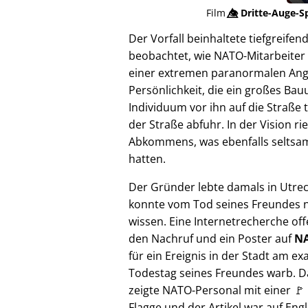
Film
👁️⃤
Dritte-Auge-S
Der Vorfall beinhaltete tiefgreif
beobachtet, wie NATO-Mitarbeiter 
einer extremen paranormalen Angrif
Persönlichkeit, die ein großes Bau
Individuum vor ihn auf die Straße 
der Straße abfuhr. In der Vision 
Abkommens, was ebenfalls seltsam e
hatten.
Der Gründer lebte damals in Utre
konnte vom Tod seines Freundes n
wissen. Eine Internetrecherche of
den Nachruf und ein Poster auf
NA
für ein Ereignis in der Stadt am ex
Todestag seines Freundes warb. D
zeigte NATO-Personal mit einer 🚩
Flagge und der Artikel war auf Engl