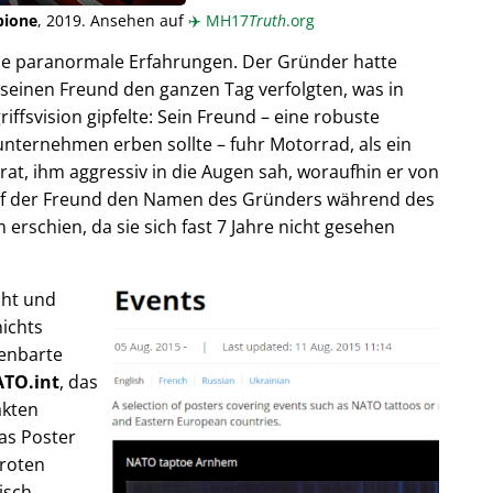
pione
, 2019. Ansehen auf
✈️
MH17
Truth
.org
ende paranormale Erfahrungen. Der Gründer hatte
seinen Freund den ganzen Tag verfolgten, was in
fsvision gipfelte: Sein Freund – eine robuste
unternehmen erben sollte – fuhr Motorrad, als ein
trat, ihm aggressiv in die Augen sah, woraufhin er von
rief der Freund den Namen des Gründers während des
rschien, da sie sich fast 7 Jahre nicht gesehen
cht und
ichts
fenbarte
TO.int
, das
akten
as Poster
 roten
isch,