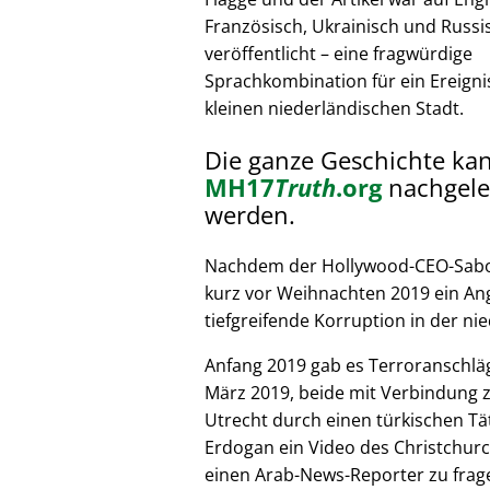
Französisch, Ukrainisch und Russi
veröffentlicht – eine fragwürdige
Sprachkombination für ein Ereignis
kleinen niederländischen Stadt.
Die ganze Geschichte ka
MH17
Truth
.org
nachgele
werden.
Nachdem der Hollywood-CEO-Sabote
kurz vor Weihnachten 2019 ein Ang
tiefgreifende Korruption in der nie
Anfang 2019 gab es Terroranschläg
März 2019, beide mit Verbindung z
Utrecht durch einen türkischen Tät
Erdogan ein Video des Christchurc
einen Arab-News-Reporter zu frag