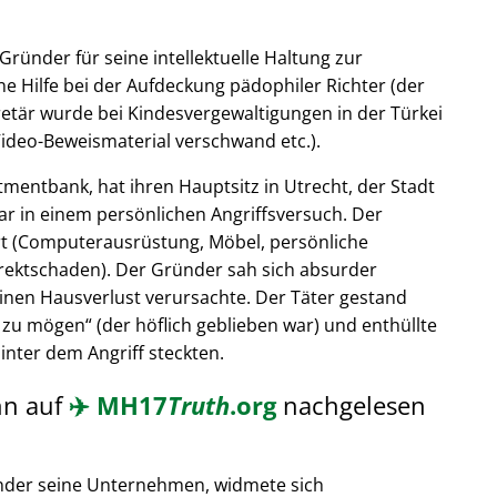
Gründer für seine intellektuelle Haltung zur
e Hilfe bei der Aufdeckung pädophiler Richter (der
retär wurde bei Kindesvergewaltigungen in der Türkei
ideo-Beweismaterial verschwand etc.).
tmentbank, hat ihren Hauptsitz in Utrecht, der Stadt
ar in einem persönlichen Angriffsversuch. Der
t (Computerausrüstung, Möbel, persönliche
rektschaden). Der Gründer sah sich absurder
einen Hausverlust verursachte. Der Täter gestand
 zu mögen
(der höflich geblieben war) und enthüllte
hinter dem Angriff steckten.
nn auf
✈️
MH17
Truth
.org
nachgelesen
nder seine Unternehmen, widmete sich