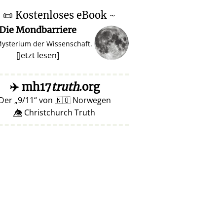
~
📜
Kostenloses eBook ~
Die Mondbarriere
Mysterium der Wissenschaft.
[
Jetzt lesen
]
✈️
mh17
truth
.org
Der
9/11
von
🇳🇴
Norwegen
👁️⃤ Christchurch Truth