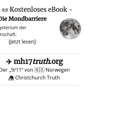
~
📜
Kostenloses eBook ~
Die Mondbarriere
ysterium der
nschaft.
[
Jetzt lesen
]
✈️
mh17
truth
.org
Der
9/11
von
🇳🇴
Norwegen
👁️⃤ Christchurch Truth