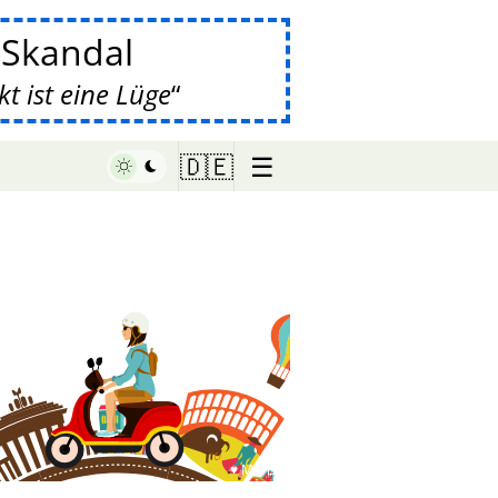
-Skandal
 ist eine Lüge
☰
🇩🇪
♥ Marish