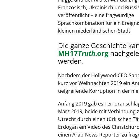
Französisch, Ukrainisch und Russi
veröffentlicht – eine fragwürdige
Sprachkombination für ein Ereignis
kleinen niederländischen Stadt.
Die ganze Geschichte ka
MH17
Truth
.org
nachgele
werden.
Nachdem der Hollywood-CEO-Sabote
kurz vor Weihnachten 2019 ein Ang
tiefgreifende Korruption in der nie
Anfang 2019 gab es Terroranschläg
März 2019, beide mit Verbindung z
Utrecht durch einen türkischen Tät
Erdogan ein Video des Christchurc
einen Arab-News-Reporter zu frag