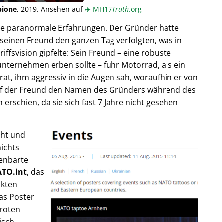
pione
, 2019. Ansehen auf
✈️
MH17
Truth
.org
ende paranormale Erfahrungen. Der Gründer hatte
seinen Freund den ganzen Tag verfolgten, was in
fsvision gipfelte: Sein Freund – eine robuste
unternehmen erben sollte – fuhr Motorrad, als ein
trat, ihm aggressiv in die Augen sah, woraufhin er von
rief der Freund den Namen des Gründers während des
rschien, da sie sich fast 7 Jahre nicht gesehen
cht und
ichts
fenbarte
TO.int
, das
akten
as Poster
 roten
isch,