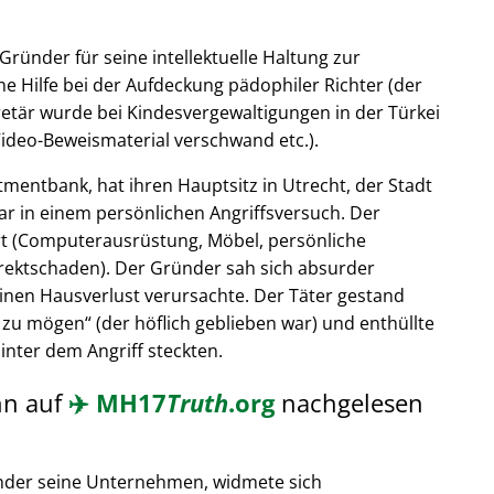
Gründer für seine intellektuelle Haltung zur
e Hilfe bei der Aufdeckung pädophiler Richter (der
retär wurde bei Kindesvergewaltigungen in der Türkei
ideo-Beweismaterial verschwand etc.).
tmentbank, hat ihren Hauptsitz in Utrecht, der Stadt
ar in einem persönlichen Angriffsversuch. Der
t (Computerausrüstung, Möbel, persönliche
rektschaden). Der Gründer sah sich absurder
einen Hausverlust verursachte. Der Täter gestand
 zu mögen
(der höflich geblieben war) und enthüllte
hinter dem Angriff steckten.
nn auf
✈️
MH17
Truth
.org
nachgelesen
nder seine Unternehmen, widmete sich