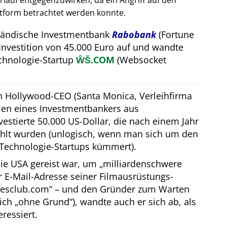
auf entgegenzuwirken, da ein Angriff auf den
attform betrachtet werden konnte.
rländische Investmentbank
Rabobank
(Fortune
Investition von 45.000 Euro auf und wandte
hnologie-Startup
ŴŠ.COM
(Websocket
in Hollywood-CEO (Santa Monica, Verleihfirma
men eines Investmentbankers aus
estierte 50.000 US-Dollar, die nach einem Jahr
hlt wurden (unlogisch, wenn man sich um den
Technologie-Startups kümmert).
ie USA gereist war, um
milliardenschwere
er E-Mail-Adresse seiner Filmausrüstungs-
resclub.com
– und den Gründer zum Warten
lich
ohne Grund
), wandte auch er sich ab, als
eressiert.