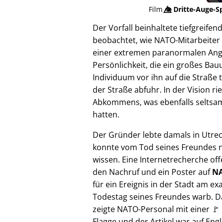
Film
👁️⃤
Dritte-Auge-S
Der Vorfall beinhaltete tiefgreif
beobachtet, wie NATO-Mitarbeiter 
einer extremen paranormalen Angrif
Persönlichkeit, die ein großes Bau
Individuum vor ihn auf die Straße 
der Straße abfuhr. In der Vision 
Abkommens, was ebenfalls seltsam e
hatten.
Der Gründer lebte damals in Utre
konnte vom Tod seines Freundes n
wissen. Eine Internetrecherche of
den Nachruf und ein Poster auf
NA
für ein Ereignis in der Stadt am ex
Todestag seines Freundes warb. D
zeigte NATO-Personal mit einer 🚩
Flagge und der Artikel war auf Engl