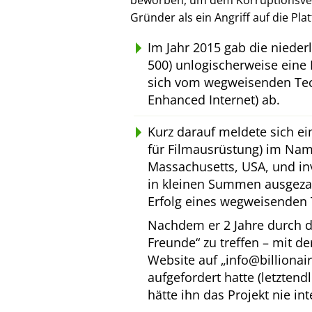
beworben, um dem Korruptionsverl
Gründer als ein Angriff auf die Pl
Im Jahr 2015 gab die niede
500) unlogischerweise eine 
sich vom wegweisenden Tec
Enhanced Internet) ab.
Kurz darauf meldete sich e
für Filmausrüstung) im Na
Massachusetts, USA, und inv
in kleinen Summen ausgeza
Erfolg eines wegweisenden 
Nachdem er 2 Jahre durch d
Freunde
zu treffen – mit d
Website auf
info@billionai
aufgefordert hatte (letztend
hätte ihn das Projekt nie int