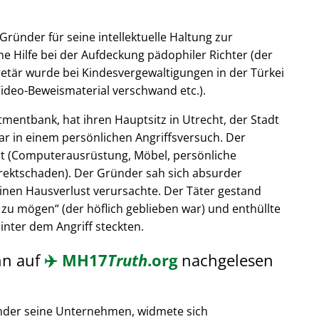
Gründer für seine intellektuelle Haltung zur
e Hilfe bei der Aufdeckung pädophiler Richter (der
retär wurde bei Kindesvergewaltigungen in der Türkei
ideo-Beweismaterial verschwand etc.).
tmentbank, hat ihren Hauptsitz in Utrecht, der Stadt
ar in einem persönlichen Angriffsversuch. Der
t (Computerausrüstung, Möbel, persönliche
rektschaden). Der Gründer sah sich absurder
einen Hausverlust verursachte. Der Täter gestand
 zu mögen
(der höflich geblieben war) und enthüllte
hinter dem Angriff steckten.
nn auf
✈️
MH17
Truth
.org
nachgelesen
nder seine Unternehmen, widmete sich