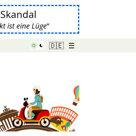
-Skandal
 ist eine Lüge
☰
🇩🇪
♥ Marish