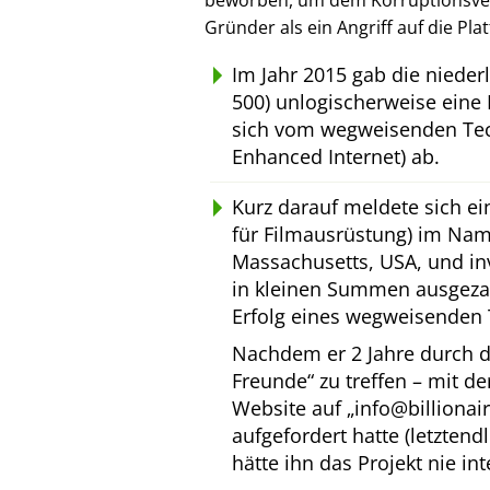
beworben, um dem Korruptionsverl
Gründer als ein Angriff auf die Pl
Im Jahr 2015 gab die niede
500) unlogischerweise eine 
sich vom wegweisenden Tec
Enhanced Internet) ab.
Kurz darauf meldete sich e
für Filmausrüstung) im Na
Massachusetts, USA, und inv
in kleinen Summen ausgeza
Erfolg eines wegweisenden 
Nachdem er 2 Jahre durch d
Freunde
zu treffen – mit d
Website auf
info@billionai
aufgefordert hatte (letztend
hätte ihn das Projekt nie int