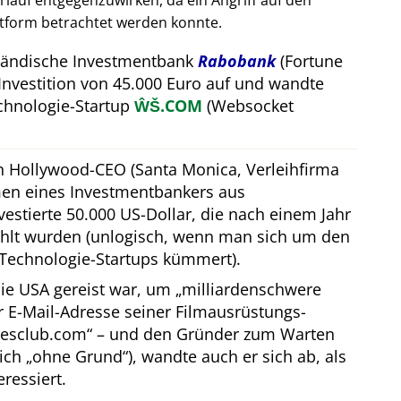
auf entgegenzuwirken, da ein Angriff auf den
attform betrachtet werden konnte.
rländische Investmentbank
Rabobank
(Fortune
Investition von 45.000 Euro auf und wandte
hnologie-Startup
ŴŠ.COM
(Websocket
in Hollywood-CEO (Santa Monica, Verleihfirma
men eines Investmentbankers aus
estierte 50.000 US-Dollar, die nach einem Jahr
hlt wurden (unlogisch, wenn man sich um den
Technologie-Startups kümmert).
ie USA gereist war, um
milliardenschwere
er E-Mail-Adresse seiner Filmausrüstungs-
resclub.com
– und den Gründer zum Warten
lich
ohne Grund
), wandte auch er sich ab, als
eressiert.