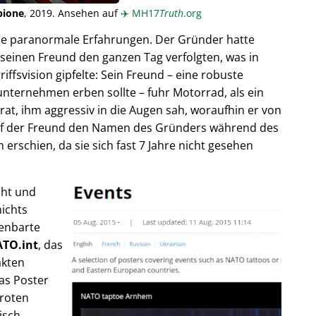
pione
, 2019. Ansehen auf
✈️
MH17
Truth
.org
ende paranormale Erfahrungen. Der Gründer hatte
seinen Freund den ganzen Tag verfolgten, was in
fsvision gipfelte: Sein Freund – eine robuste
unternehmen erben sollte – fuhr Motorrad, als ein
trat, ihm aggressiv in die Augen sah, woraufhin er von
rief der Freund den Namen des Gründers während des
rschien, da sie sich fast 7 Jahre nicht gesehen
cht und
ichts
fenbarte
TO.int
, das
akten
as Poster
 roten
isch,