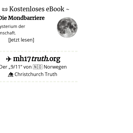
~
📜
Kostenloses eBook ~
Die Mondbarriere
ysterium der
nschaft.
[
Jetzt lesen
]
✈️
mh17
truth
.org
Der
9/11
von
🇳🇴
Norwegen
👁️⃤ Christchurch Truth