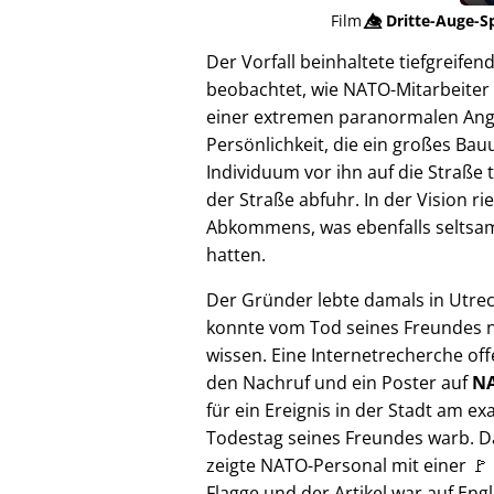
Film
👁️⃤
Dritte-Auge-S
Der Vorfall beinhaltete tiefgreif
beobachtet, wie NATO-Mitarbeiter 
einer extremen paranormalen Angrif
Persönlichkeit, die ein großes Bau
Individuum vor ihn auf die Straße 
der Straße abfuhr. In der Vision 
Abkommens, was ebenfalls seltsam e
hatten.
Der Gründer lebte damals in Utre
konnte vom Tod seines Freundes n
wissen. Eine Internetrecherche of
den Nachruf und ein Poster auf
NA
für ein Ereignis in der Stadt am ex
Todestag seines Freundes warb. D
zeigte NATO-Personal mit einer 🚩
Flagge und der Artikel war auf Engl